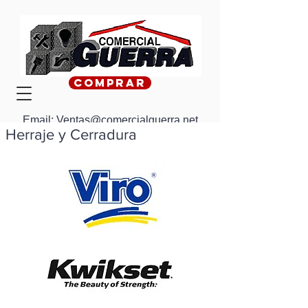
Comprar
Email:
Ventas@comercialguerra.net
Herraje y Cerradura
04-2323555
0959209458